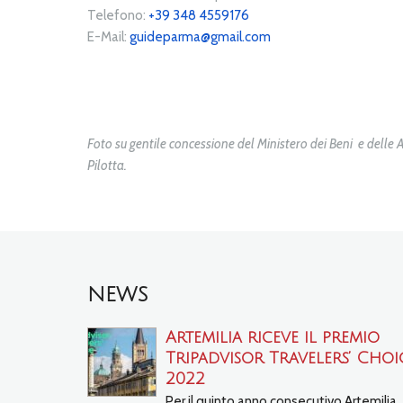
Telefono:
+39 348 4559176
E-Mail:
guideparma@gmail.com
Foto su gentile concessione del Ministero dei Beni e delle
Pilotta.
NEWS
Artemilia riceve il premio
Tripadvisor Travelers’ Choi
2022
Per il quinto anno consecutivo Artemilia