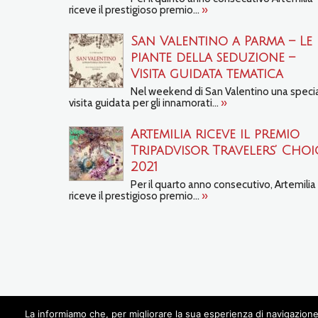
riceve il prestigioso premio...
»
San Valentino a Parma – Le
piante della seduzione –
Visita guidata tematica
Nel weekend di San Valentino una speci
visita guidata per gli innamorati...
»
Artemilia riceve il premio
Tripadvisor Travelers’ Choi
2021
Per il quarto anno consecutivo, Artemilia
riceve il prestigioso premio...
»
La informiamo che, per migliorare la sua esperienza di navigazione 