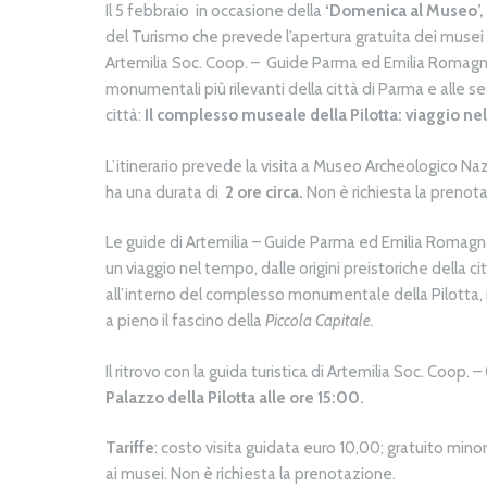
Il 5 febbraio in occasione della
‘Domenica al Museo’,
del Turismo che prevede l’apertura gratuita dei musei 
Artemilia Soc. Coop. – Guide Parma ed Emilia Romagn
monumentali più rilevanti della città di Parma e alle se
città:
Il complesso museale della Pilotta: viaggio nella
L’itinerario prevede la visita a Museo Archeologico Naz
ha una durata di
2 ore circa.
Non è richiesta la prenot
Le guide di Artemilia – Guide Parma ed Emilia Romagna
un viaggio nel tempo, dalle origini preistoriche della ci
all’interno del complesso monumentale della Pilotta, 
a pieno il fascino della
Piccola Capitale.
Il ritrovo con la guida turistica di Artemilia Soc. Coo
Palazzo della Pilotta alle ore 15:00.
Tariffe
: costo visita guidata euro 10,00; gratuito mi
ai musei. Non è richiesta la prenotazione.