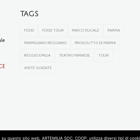
TAGS
FOOD
FOOD TOUR
PARCO DUCALE
PARMA
ale
PARMIGIANO REGGIANO
PROSCIUTTO DI PARMA
REGGIO EMILIA
TEATRO FARNESE
TOUR
ce
VISITE GUIDATE
su questo sito web, ARTEMILIA SOC. COOP. utilizza diversi tipi di cookie, 