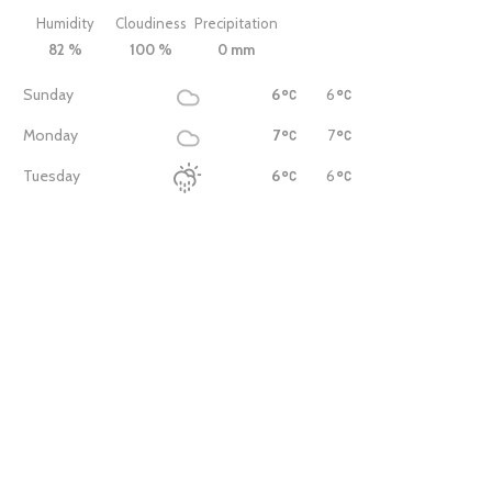
Humidity
Cloudiness
Precipitation
82 %
100 %
0 mm
Sunday
6
6
Monday
7
7
Tuesday
6
6