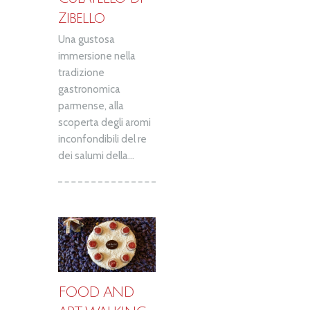
Zibello
Una gustosa
immersione nella
tradizione
gastronomica
parmense, alla
scoperta degli aromi
inconfondibili del re
dei salumi della...
FOOD AND