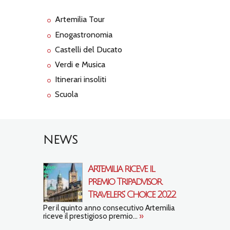
Artemilia Tour
Enogastronomia
Castelli del Ducato
Verdi e Musica
Itinerari insoliti
Scuola
NEWS
Artemilia riceve il
premio Tripadvisor
Travelers’ Choice 2022
Per il quinto anno consecutivo Artemilia
riceve il prestigioso premio...
»