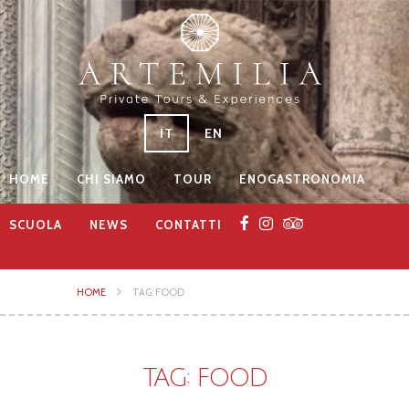
IT
EN
HOME
CHI SIAMO
TOUR
ENOGASTRONOMIA
SCUOLA
NEWS
CONTATTI
HOME
TAG: FOOD
TAG: FOOD