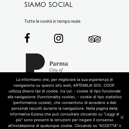
SIAMO SOCIAL
Tutte le novità in tempo reale
La informiamo che, per migliorare la sua esperienza di
navigazione su questo sito web, ARTEMILIA SOC. COOP.
utilizza diversi tipi di cookie, tra cui: - cookie di tipo funzionale
alla navigazione (functionality cookie), - cookie di tipo statistico
(performance cookie), che consentono di accedere a dati
personali raccolti durante la navigazione. Nella pagina della
Informativa Estesa che può consultare cliccando su "Leggi di
più" sono presenti le istruzioni per negare il consenso
© 2016 RIGHTS RESERVED •
ARTEMILIA SOCIETÀ
all'installazione di qualunque cookie. Cliccando su "ACCETTA" o