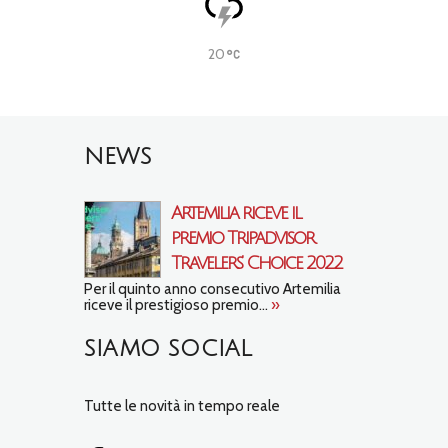
20
NEWS
Artemilia riceve il
premio Tripadvisor
Travelers’ Choice 2022
Per il quinto anno consecutivo Artemilia
riceve il prestigioso premio...
»
SIAMO SOCIAL
Tutte le novità in tempo reale