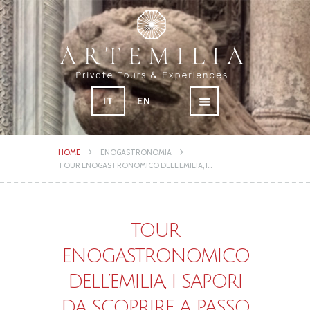
IT
EN
HOME
ENOGASTRONOMIA
TOUR ENOGASTRONOMICO DELL’EMILIA, I...
TOUR
ENOGASTRONOMICO
DELL’EMILIA, I SAPORI
DA SCOPRIRE A PASSO