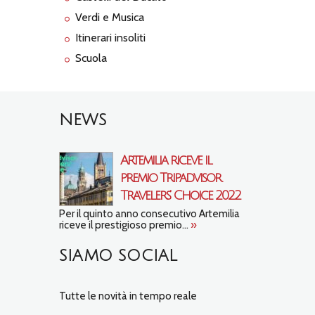
Verdi e Musica
Itinerari insoliti
Scuola
NEWS
Artemilia riceve il
premio Tripadvisor
Travelers’ Choice 2022
Per il quinto anno consecutivo Artemilia
riceve il prestigioso premio...
»
SIAMO SOCIAL
Tutte le novità in tempo reale