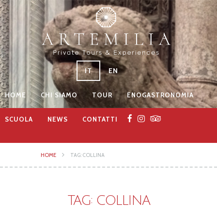
IT
EN
HOME
CHI SIAMO
TOUR
ENOGASTRONOMIA
SCUOLA
NEWS
CONTATTI
HOME
TAG: COLLINA
TAG: COLLINA