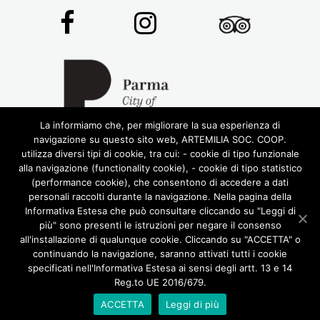
La informiamo che, per migliorare la sua esperienza di
navigazione su questo sito web, ARTEMILIA SOC. COOP.
utilizza diversi tipi di cookie, tra cui: - cookie di tipo funzionale
alla navigazione (functionality cookie), - cookie di tipo statistico
(performance cookie), che consentono di accedere a dati
personali raccolti durante la navigazione. Nella pagina della
Informativa Estesa che può consultare cliccando su "Leggi di
più" sono presenti le istruzioni per negare il consenso
© 2016 RIGHTS RESERVED •
ARTEMILIA SOCIETÀ
all'installazione di qualunque cookie. Cliccando su "ACCETTA" o
COOPERATIVA
• P.IVA 02772780348
continuando la navigazione, saranno attivati tutti i cookie
DESIGN BY LABORATORIOCREATIVO.IT
specificati nell'Informativa Estesa ai sensi degli artt. 13 e 14
CHI SIAMO
TOUR
ENOGASTRONOMIA
Reg.to UE 2016/679.
CASTELLI DEL DUCATO
VERDI E MUSICA
ITINERARI INSOLITI
SCUOLA
CONTATTI
ACCETTA
Leggi di più
PRIVACY