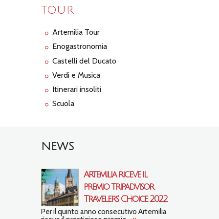
TOUR
Artemilia Tour
Enogastronomia
Castelli del Ducato
Verdi e Musica
Itinerari insoliti
Scuola
NEWS
Artemilia riceve il
premio Tripadvisor
Travelers’ Choice 2022
Per il quinto anno consecutivo Artemilia