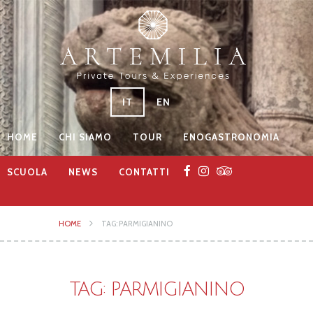
IT
EN
HOME
CHI SIAMO
TOUR
ENOGASTRONOMIA
SCUOLA
NEWS
CONTATTI
HOME
TAG: PARMIGIANINO
TAG: PARMIGIANINO