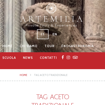
IT
EN
HOME
CHI SIAMO
TOUR
ENOGASTRONOMIA
SCUOLA
NEWS
CONTATTI
HOME
TAG: ACETO TRADIZIONALE
TAG: ACETO