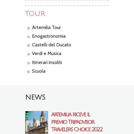
TOUR
Artemilia Tour
Enogastronomia
Castelli del Ducato
Verdi e Musica
Itinerari insoliti
Scuola
NEWS
Artemilia riceve il
premio Tripadvisor
Travelers’ Choice 2022