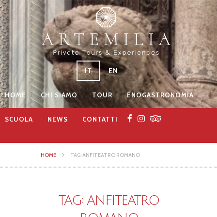
IT
EN
HOME
CHI SIAMO
TOUR
ENOGASTRONOMIA
SCUOLA
NEWS
CONTATTI
HOME
TAG: ANFITEATRO ROMANO
TAG: ANFITEATRO