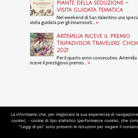
piante della seduzione –
Visita guidata tematica
Nel weekend di San Valentino una speci
visita guidata per gli innamorati...
»
Artemilia riceve il premio
Tripadvisor Travelers’ Choi
2021
Per il quarto anno consecutivo, Artemilia
riceve il prestigioso premio...
»
La informiamo che, per migliorare la sua esperienza di navigazione 
cookie), - cookie di tipo statistico (performance cookie), che con
"Leggi di più" sono presenti le istruzioni per negare il consen
CHI SIAMO
TOUR
EN