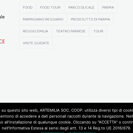
FOOD
FOOD TOUR
PARCO DUCALE
PARMA
ale
PARMIGIANO REGGIANO
PROSCIUTTO DI PARMA
REGGIO EMILIA
TEATRO FARNESE
TOUR
ce
VISITE GUIDATE
su questo sito web, ARTEMILIA SOC. COOP. utilizza diversi tipi di cookie, 
sentono di accedere a dati personali raccolti durante la navigazione. Ne
so all'installazione di qualunque cookie. Cliccando su "ACCETTA" o continu
© 2016 RIGHTS RESERVED •
ARTEMILIA SOCIETÀ COOPERATIVA
• P.IVA 02772780348
nell'Informativa Estesa ai sensi degli artt. 13 e 14 Reg.to UE 2016/679.
DESIGN BY LABORATORIOCREATIVO.IT
OGASTRONOMIA
CASTELLI DEL DUCATO
VERDI E MUSICA
ITINERARI INSOLITI
SCU