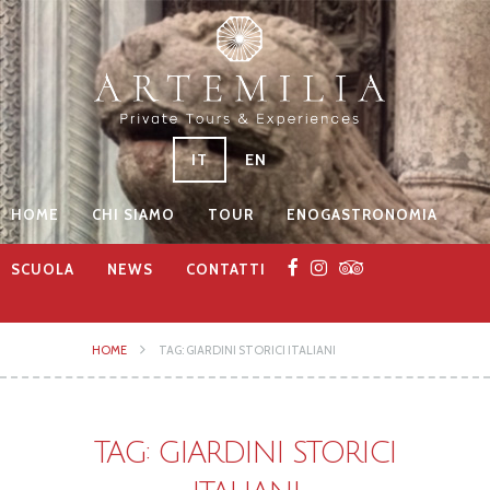
IT
EN
HOME
CHI SIAMO
TOUR
ENOGASTRONOMIA
SCUOLA
NEWS
CONTATTI
HOME
TAG: GIARDINI STORICI ITALIANI
TAG: GIARDINI STORICI