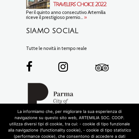
Travelers’ Choice 2022
Per il quinto anno consecutivo Artemilia
riceve il prestigioso premio...
»
SIAMO SOCIAL
Tutte le novità in tempo reale
La informiamo che, per migliorare la sua esperienza di
navigazione su questo sito web, ARTEMILIA SOC. COOP.
utilizza diversi tipi di cookie, tra cui: - cookie di tipo funzionale
alla navigazione (functionality cookie), - cookie di tipo statistico
(performance cookie), che consentono di accedere a dati