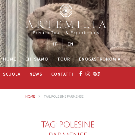
IT
EN
HOME
CHI SIAMO
TOUR
ENOGASTRONOMIA
SCUOLA
NEWS
CONTATTI
HOME
TAG: POLESINE PARMENSE
TAG: POLESINE