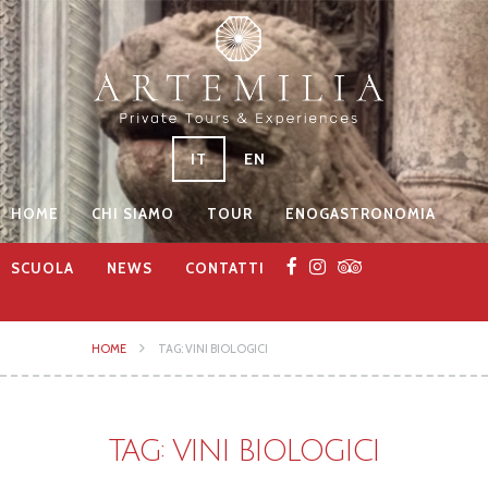
IT
EN
HOME
CHI SIAMO
TOUR
ENOGASTRONOMIA
SCUOLA
NEWS
CONTATTI
HOME
TAG: VINI BIOLOGICI
TAG: VINI BIOLOGICI