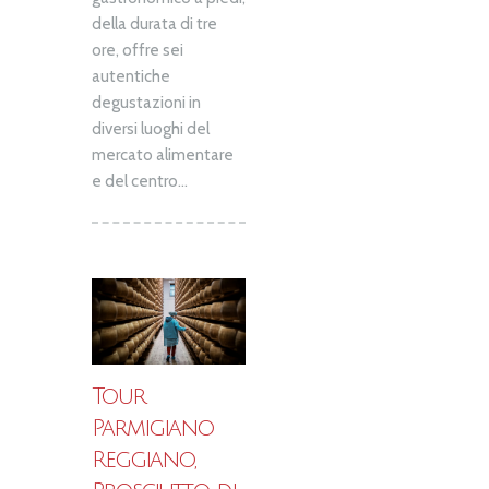
della durata di tre
ore, offre sei
autentiche
degustazioni in
diversi luoghi del
mercato alimentare
e del centro...
Tour
Parmigiano
Reggiano,