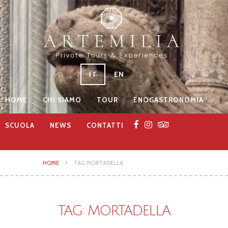
IT
EN
HOME
CHI SIAMO
TOUR
ENOGASTRONOMIA
SCUOLA
NEWS
CONTATTI
HOME
TAG: MORTADELLA
TAG: MORTADELLA