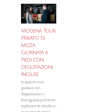
Modena Tour
Privato di
mezza
giornata a
piedi con
degustazioni
incluse
In questo tour
guidato con
degustazioni, i
buongustai potranno
esplorare le strade e i