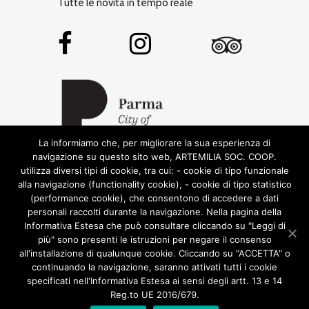
Tutte le novità in tempo reale
La informiamo che, per migliorare la sua esperienza di
navigazione su questo sito web, ARTEMILIA SOC. COOP.
utilizza diversi tipi di cookie, tra cui: - cookie di tipo funzionale
alla navigazione (functionality cookie), - cookie di tipo statistico
(performance cookie), che consentono di accedere a dati
personali raccolti durante la navigazione. Nella pagina della
Informativa Estesa che può consultare cliccando su "Leggi di
più" sono presenti le istruzioni per negare il consenso
© 2016 RIGHTS RESERVED •
ARTEMILIA SOCIETÀ
all'installazione di qualunque cookie. Cliccando su "ACCETTA" o
COOPERATIVA
• P.IVA 02772780348
continuando la navigazione, saranno attivati tutti i cookie
DESIGN BY LABORATORIOCREATIVO.IT
specificati nell'Informativa Estesa ai sensi degli artt. 13 e 14
CHI SIAMO
TOUR
ENOGASTRONOMIA
Reg.to UE 2016/679.
CASTELLI DEL DUCATO
VERDI E MUSICA
ITINERARI INSOLITI
SCUOLA
CONTATTI