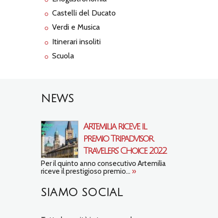
Castelli del Ducato
Verdi e Musica
Itinerari insoliti
Scuola
NEWS
Artemilia riceve il
premio Tripadvisor
Travelers’ Choice 2022
Per il quinto anno consecutivo Artemilia
riceve il prestigioso premio...
»
SIAMO SOCIAL