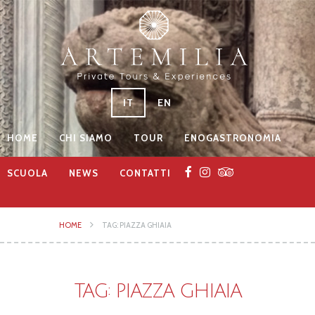
IT
EN
HOME
CHI SIAMO
TOUR
ENOGASTRONOMIA
SCUOLA
NEWS
CONTATTI
HOME
TAG: PIAZZA GHIAIA
TAG: PIAZZA GHIAIA