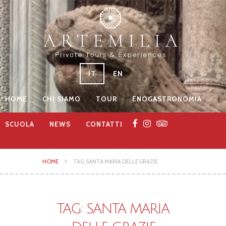
IT
EN
HOME
CHI SIAMO
TOUR
ENOGASTRONOMIA
SCUOLA
NEWS
CONTATTI
HOME
TAG: SANTA MARIA DELLE GRAZIE
TAG: SANTA MARIA