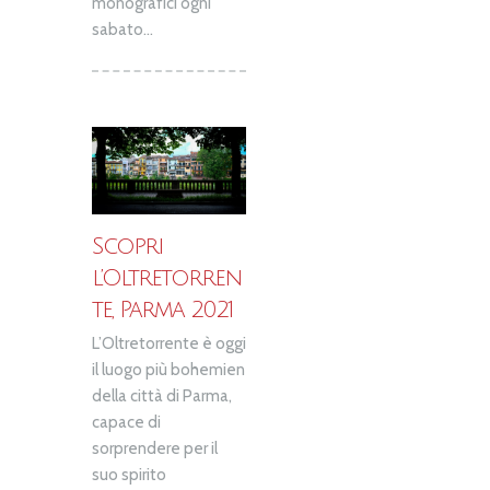
monografici ogni
sabato...
Scopri
l’Oltretorren
te, Parma 2021
L’Oltretorrente è oggi
il luogo più bohemien
della città di Parma,
capace di
sorprendere per il
suo spirito