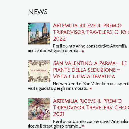
NEWS
Artemilia riceve il premio
Tripadvisor Travelers’ Choi
2022
Per il quinto anno consecutivo Artemilia
riceve il prestigioso premio...
»
San Valentino a Parma – Le
piante della seduzione –
Visita guidata tematica
Nel weekend di San Valentino una speci
visita guidata per gli innamorati...
»
Artemilia riceve il premio
Tripadvisor Travelers’ Choi
2021
Per il quarto anno consecutivo, Artemilia
riceve il prestigioso premio...
»