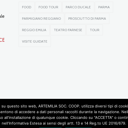
FOOD
FOOD TOUR
PARCO DUCALE
PARMA
ale
PARMIGIANO REGGIANO
PROSCIUTTO DI PARMA
REGGIO EMILIA
TEATRO FARNESE
TOUR
ce
VISITE GUIDATE
su questo sito web, ARTEMILIA SOC. COOP. utilizza diversi tipi di cookie, 
sentono di accedere a dati personali raccolti durante la navigazione. Ne
so all'installazione di qualunque cookie. Cliccando su "ACCETTA" o continu
© 2016 RIGHTS RESERVED •
ARTEMILIA SOCIETÀ COOPERATIVA
• P.IVA 02772780348
nell'Informativa Estesa ai sensi degli artt. 13 e 14 Reg.to UE 2016/679.
DESIGN BY LABORATORIOCREATIVO.IT
OGASTRONOMIA
CASTELLI DEL DUCATO
VERDI E MUSICA
ITINERARI INSOLITI
SCU