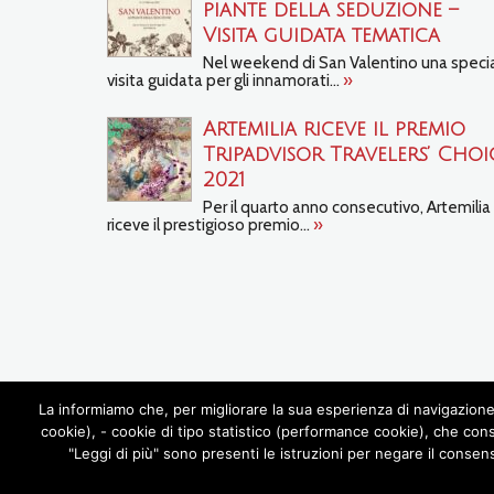
piante della seduzione –
Visita guidata tematica
Nel weekend di San Valentino una speci
visita guidata per gli innamorati...
»
Artemilia riceve il premio
Tripadvisor Travelers’ Choi
2021
Per il quarto anno consecutivo, Artemilia
riceve il prestigioso premio...
»
La informiamo che, per migliorare la sua esperienza di navigazione 
cookie), - cookie di tipo statistico (performance cookie), che con
"Leggi di più" sono presenti le istruzioni per negare il consen
CHI SIAMO
TOUR
EN