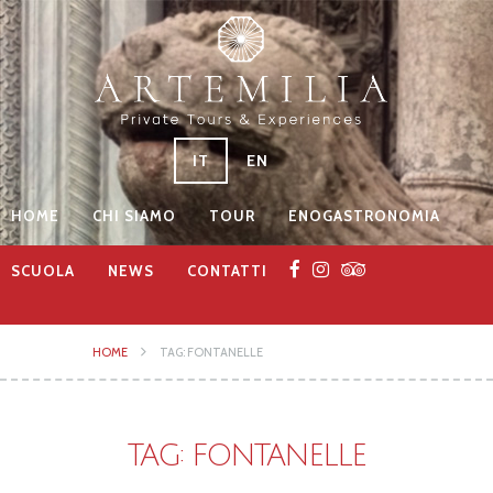
IT
EN
HOME
CHI SIAMO
TOUR
ENOGASTRONOMIA
SCUOLA
NEWS
CONTATTI
HOME
TAG: FONTANELLE
TAG: FONTANELLE