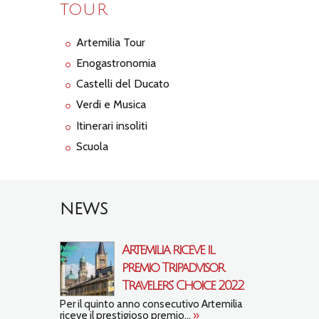
TOUR
Artemilia Tour
Enogastronomia
Castelli del Ducato
Verdi e Musica
Itinerari insoliti
Scuola
NEWS
Artemilia riceve il
premio Tripadvisor
Travelers’ Choice 2022
Per il quinto anno consecutivo Artemilia
riceve il prestigioso premio...
»