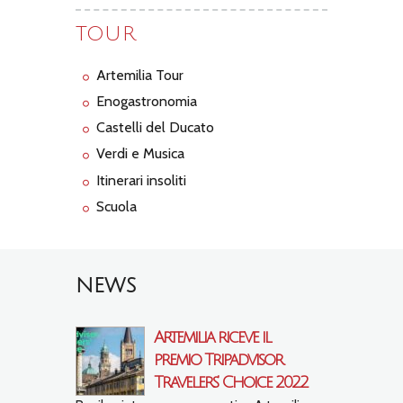
TOUR
Artemilia Tour
Enogastronomia
Castelli del Ducato
Verdi e Musica
Itinerari insoliti
Scuola
NEWS
Artemilia riceve il
premio Tripadvisor
Travelers’ Choice 2022