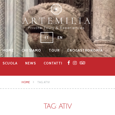
IT
EN
HOME
CHI SIAMO
TOUR
ENOGASTRONOMIA
SCUOLA
NEWS
CONTATTI
HOME
TAG: ATIV
TAG: ATIV