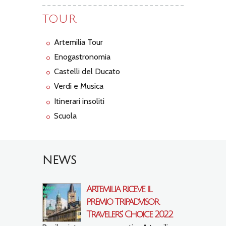
TOUR
Artemilia Tour
Enogastronomia
Castelli del Ducato
Verdi e Musica
Itinerari insoliti
Scuola
NEWS
Artemilia riceve il
premio Tripadvisor
Travelers’ Choice 2022