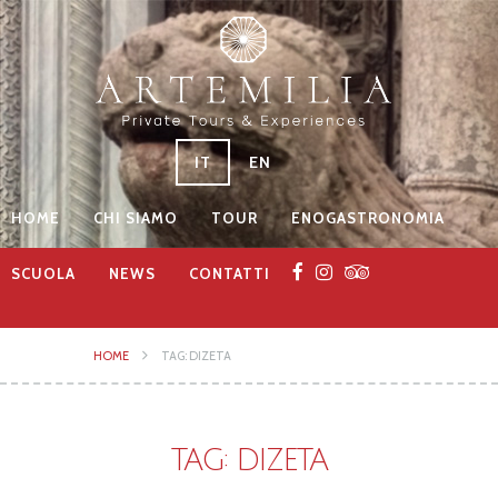
IT
EN
HOME
CHI SIAMO
TOUR
ENOGASTRONOMIA
SCUOLA
NEWS
CONTATTI
HOME
TAG: DIZETA
TAG: DIZETA