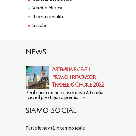
Verdi e Musica
Itinerari insoliti
Scuola
NEWS
Artemilia riceve il
premio Tripadvisor
Travelers’ Choice 2022
Per il quinto anno consecutivo Artemilia
riceve il prestigioso premio...
»
SIAMO SOCIAL
Tutte le novità in tempo reale