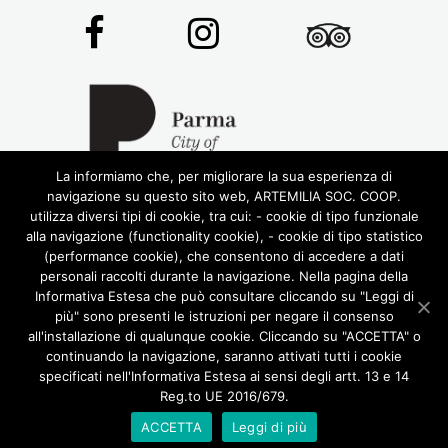
La informiamo che, per migliorare la sua esperienza di
navigazione su questo sito web, ARTEMILIA SOC. COOP.
utilizza diversi tipi di cookie, tra cui: - cookie di tipo funzionale
alla navigazione (functionality cookie), - cookie di tipo statistico
(performance cookie), che consentono di accedere a dati
personali raccolti durante la navigazione. Nella pagina della
Informativa Estesa che può consultare cliccando su "Leggi di
più" sono presenti le istruzioni per negare il consenso
© 2016 RIGHTS RESERVED •
ARTEMILIA SOCIETÀ
all'installazione di qualunque cookie. Cliccando su "ACCETTA" o
COOPERATIVA
• P.IVA 02772780348
continuando la navigazione, saranno attivati tutti i cookie
DESIGN BY LABORATORIOCREATIVO.IT
specificati nell'Informativa Estesa ai sensi degli artt. 13 e 14
CHI SIAMO
TOUR
ENOGASTRONOMIA
Reg.to UE 2016/679.
CASTELLI DEL DUCATO
VERDI E MUSICA
ITINERARI INSOLITI
SCUOLA
CONTATTI
ACCETTA
Leggi di più
PRIVACY