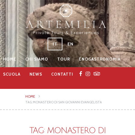
IT
EN
HOME
CHI SIAMO
TOUR
ENOGASTRONOMIA
SCUOLA
NEWS
CONTATTI
HOME
TAG: MONASTERO DI SAN GIOVANNI EVANGELISTA
TAG: MONASTERO DI