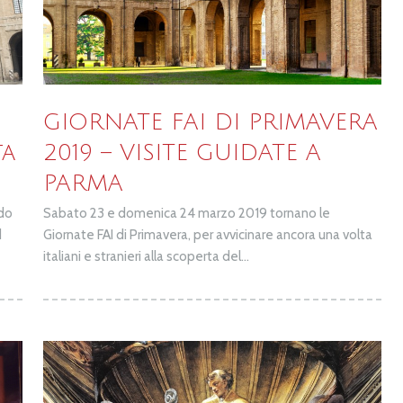
GIORNATE FAI DI PRIMAVERA
ta
2019 – VISITE GUIDATE A
PARMA
odo
Sabato 23 e domenica 24 marzo 2019 tornano le
d
Giornate FAI di Primavera, per avvicinare ancora una volta
italiani e stranieri alla scoperta del...