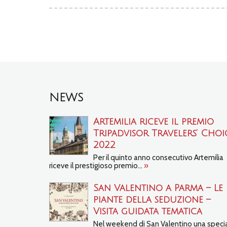
NEWS
Artemilia riceve il premio
Tripadvisor Travelers’ Choi
2022
Per il quinto anno consecutivo Artemilia
riceve il prestigioso premio...
»
San Valentino a Parma – Le
piante della seduzione –
Visita guidata tematica
Nel weekend di San Valentino una speci