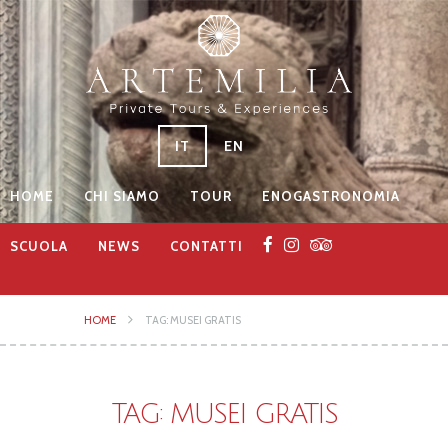
IT
EN
HOME
CHI SIAMO
TOUR
ENOGASTRONOMIA
SCUOLA
NEWS
CONTATTI
HOME
TAG: MUSEI GRATIS
TAG: MUSEI GRATIS