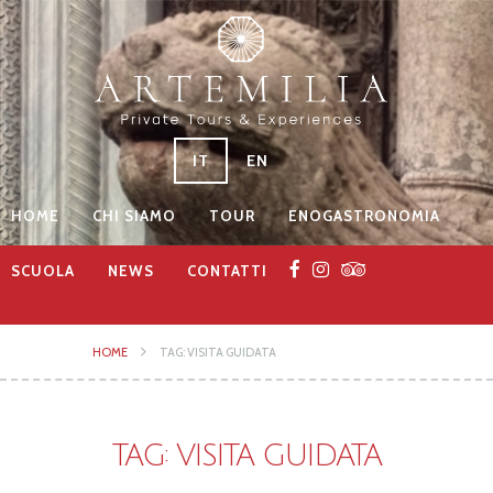
IT
EN
HOME
CHI SIAMO
TOUR
ENOGASTRONOMIA
SCUOLA
NEWS
CONTATTI
HOME
TAG: VISITA GUIDATA
TAG: VISITA GUIDATA