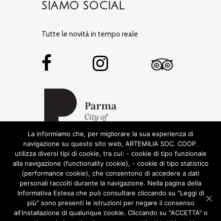
SIAMO SOCIAL
Tutte le novità in tempo reale
La informiamo che, per migliorare la sua esperienza di
navigazione su questo sito web, ARTEMILIA SOC. COOP.
utilizza diversi tipi di cookie, tra cui: - cookie di tipo funzionale
alla navigazione (functionality cookie), - cookie di tipo statistico
(performance cookie), che consentono di accedere a dati
personali raccolti durante la navigazione. Nella pagina della
Informativa Estesa che può consultare cliccando su "Leggi di
più" sono presenti le istruzioni per negare il consenso
© 2016 RIGHTS RESERVED •
ARTEMILIA SOCIETÀ
all'installazione di qualunque cookie. Cliccando su "ACCETTA" o
COOPERATIVA
• P.IVA 02772780348