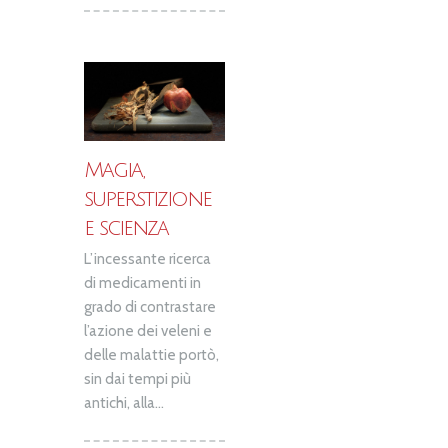
Magia,
superstizione
e scienza
L’incessante ricerca
di medicamenti in
grado di contrastare
l’azione dei veleni e
delle malattie portò,
sin dai tempi più
antichi, alla...