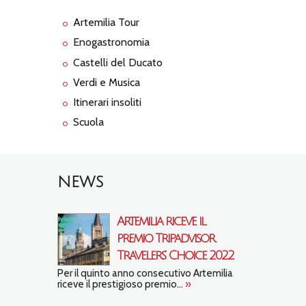
Artemilia Tour
Enogastronomia
Castelli del Ducato
Verdi e Musica
Itinerari insoliti
Scuola
NEWS
Artemilia riceve il
premio Tripadvisor
Travelers’ Choice 2022
Per il quinto anno consecutivo Artemilia
riceve il prestigioso premio...
»