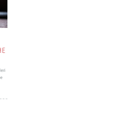
he
eri
he