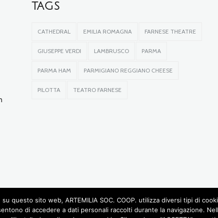
TAGS
CATHEDRAL
EMILIA ROMAGNA
FARNESE THEATRE
GIUSEPPE VERDI
LAMBRUSCO
PARMA
PARMA HAM
PARMIGIANO REGGIANO CHEESE
PILOTTA
TEATRO FARNESE
n
su questo sito web, ARTEMILIA SOC. COOP. utilizza diversi tipi di cookie, 
sentono di accedere a dati personali raccolti durante la navigazione. Ne