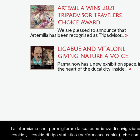
Artemilia Wins 2021
TripAdvisor Travelers’
Choice Award
We are pleased to announce that
Artemilia has been recognised as Tripadvisor...
»
LIGABUE AND VITALONI.
GIVING NATURE A VOICE
Parma now has a new exhibition space, i
the heart of the ducal city, inside...
»
La informiamo che, per migliorare la sua esperienza di navigazione 
cookie), - cookie di tipo statistico (performance cookie), che con