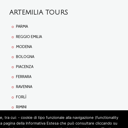
ARTEMILIA TOURS
PARMA
REGGIO EMILIA
MODENA
BOLOGNA
PIACENZA
FERRARA
RAVENNA
FORLÌ
RIMINI
tra cui: - cookie di tipo funzionale alla navigazione (functionality
lla pagina della Informativa Estesa che può consultare cliccando su